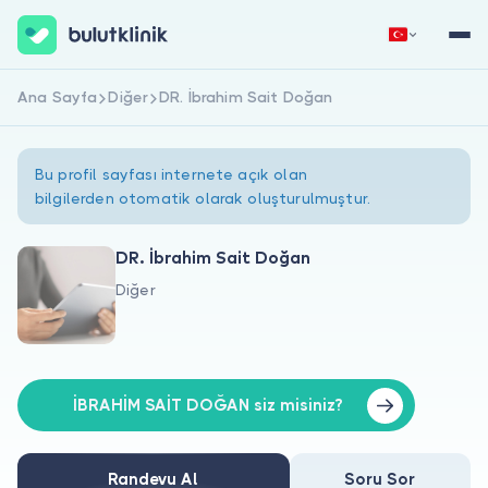
Ana Sayfa
Diğer
DR. İbrahim Sait Doğan
Hemen Kaydol
Giriş Yap
Bu profil sayfası internete açık olan
bilgilerden otomatik olarak oluşturulmuştur.
DR. İbrahim Sait Doğan
Diğer
Hakkımızda
Hastalar için
Doktorlar için
İBRAHİM SAİT DOĞAN siz misiniz?
Randevu Al
Soru Sor