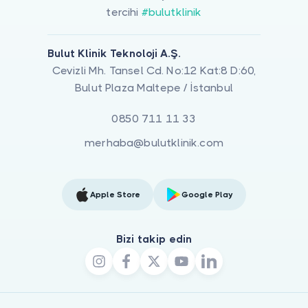
tercihi
#bulutklinik
Bulut Klinik Teknoloji A.Ş.
Cevizli Mh. Tansel Cd. No:12 Kat:8 D:60,
Bulut Plaza Maltepe / İstanbul
0850 711 11 33
merhaba@bulutklinik.com
Apple Store
Google Play
Bizi takip edin