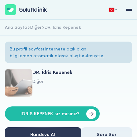
Ana Sayfa
Diğer
DR. İdris Kepenek
Hemen Kaydol
Giriş Yap
Bu profil sayfası internete açık olan
bilgilerden otomatik olarak oluşturulmuştur.
DR. İdris Kepenek
Diğer
Hakkımızda
Hastalar için
Doktorlar için
İDRİS KEPENEK siz misiniz?
Randevu Al
Soru Sor