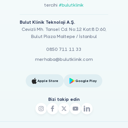
tercihi
#bulutklinik
Bulut Klinik Teknoloji A.Ş.
Cevizli Mh. Tansel Cd. No:12 Kat:8 D:60,
Bulut Plaza Maltepe / İstanbul
0850 711 11 33
merhaba@bulutklinik.com
Apple Store
Google Play
Bizi takip edin