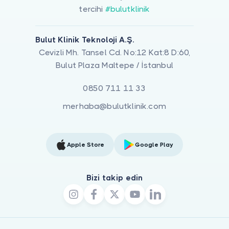
tercihi
#bulutklinik
Bulut Klinik Teknoloji A.Ş.
Cevizli Mh. Tansel Cd. No:12 Kat:8 D:60,
Bulut Plaza Maltepe / İstanbul
0850 711 11 33
merhaba@bulutklinik.com
Apple Store
Google Play
Bizi takip edin