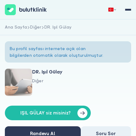
Ana Sayfa
Diğer
DR. Işıl Gülay
Hemen Kaydol
Giriş Yap
Bu profil sayfası internete açık olan
bilgilerden otomatik olarak oluşturulmuştur.
DR. Işıl Gülay
Diğer
Hakkımızda
Hastalar için
Doktorlar için
IŞIL GÜLAY siz misiniz?
Randevu Al
Soru Sor