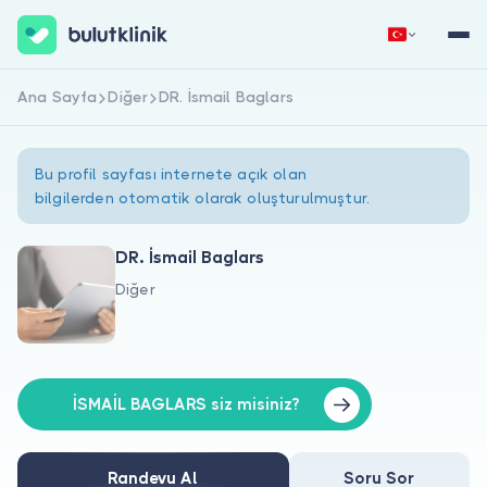
Ana Sayfa
Diğer
DR. İsmail Baglars
Hemen Kaydol
Giriş Yap
Bu profil sayfası internete açık olan
bilgilerden otomatik olarak oluşturulmuştur.
DR. İsmail Baglars
Diğer
Hakkımızda
Hastalar için
Doktorlar için
İSMAİL BAGLARS siz misiniz?
Randevu Al
Soru Sor