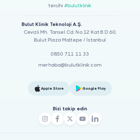
tercihi
#bulutklinik
Bulut Klinik Teknoloji A.Ş.
Cevizli Mh. Tansel Cd. No:12 Kat:8 D:60,
Bulut Plaza Maltepe / İstanbul
0850 711 11 33
merhaba@bulutklinik.com
Apple Store
Google Play
Bizi takip edin