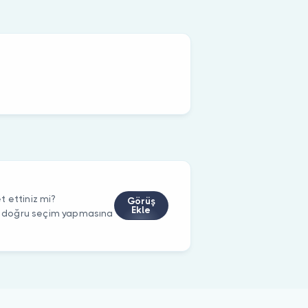
 ettiniz mi?
Görüş
Ekle
rin doğru seçim yapmasına