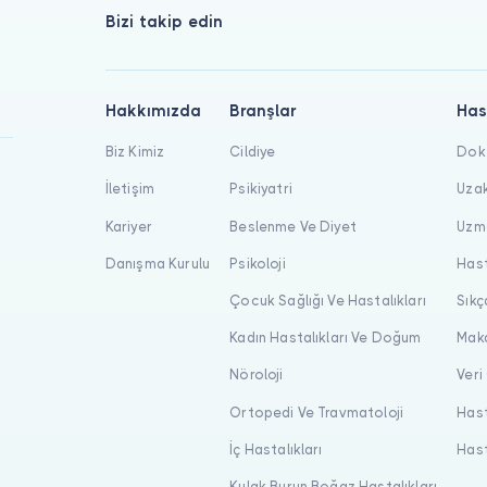
Bizi takip edin
Hakkımızda
Branşlar
Has
Biz Kimiz
Cildiye
Dokt
İletişim
Psikiyatri
Uzak
Kariyer
Beslenme Ve Diyet
Uzma
Danışma Kurulu
Psikoloji
Hast
Çocuk Sağlığı Ve Hastalıkları
Sıkç
Kadın Hastalıkları Ve Doğum
Maka
Nöroloji
Veri
Ortopedi Ve Travmatoloji
Hast
İç Hastalıkları
Hast
Kulak Burun Boğaz Hastalıkları