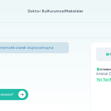
Doktor Bul
Kurumsal
Makaleler
 otomatik olarak oluşturulmuştur.
İSTANBU
İstiklal
Yol Tarif
misiniz?