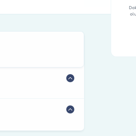
Dok
ol