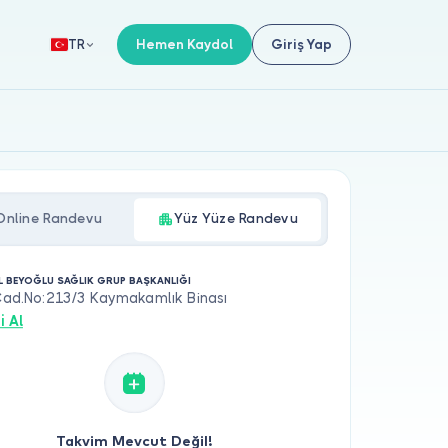
Hemen Kaydol
Giriş Yap
TR
Online Randevu
Yüz Yüze Randevu
L BEYOĞLU SAĞLIK GRUP BAŞKANLIĞI
 Cad.No:213/3 Kaymakamlık Binası
i Al
Takvim Mevcut Değil!