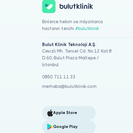
Binlerce hekim ve milyonlarca
hastanın tercihi
#bulutklinik
Bulut Klinik Teknoloji A.Ş.
Cevizli Mh. Tansel Cd. No:12 Kat:8
D:60, Bulut Plaza Maltepe /
İstanbul
0850 711 11 33
merhaba@bulutklinik.com
Apple Store
Google Play