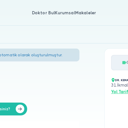
Doktor Bul
Kurumsal
Makaleler
 otomatik olarak oluşturulmuştur.
DR. KEM
31.İkma
Yol Tarif
iniz?