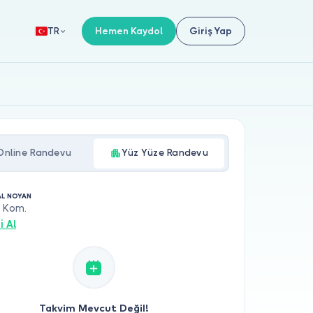
Hemen Kaydol
Giriş Yap
TR
Online Randevu
Yüz Yüze Randevu
AL NOYAN
l Kom.
i Al
Takvim Mevcut Değil!