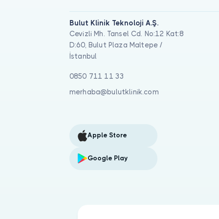
Bulut Klinik Teknoloji A.Ş.
Cevizli Mh. Tansel Cd. No:12 Kat:8
D:60, Bulut Plaza Maltepe /
İstanbul
0850 711 11 33
merhaba@bulutklinik.com
Apple Store
Google Play