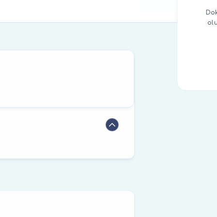
Dok
ol