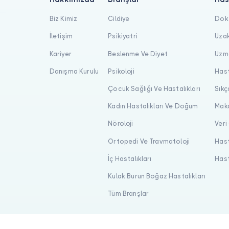
Biz Kimiz
Cildiye
Dokt
İletişim
Psikiyatri
Uzak
Kariyer
Beslenme Ve Diyet
Uzma
Danışma Kurulu
Psikoloji
Hast
Çocuk Sağlığı Ve Hastalıkları
Sıkç
Kadın Hastalıkları Ve Doğum
Maka
Nöroloji
Veri
Ortopedi Ve Travmatoloji
Hast
İç Hastalıkları
Hast
Kulak Burun Boğaz Hastalıkları
Tüm Branşlar