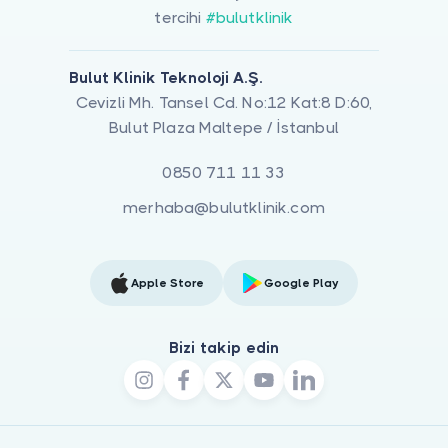
tercihi
#bulutklinik
Bulut Klinik Teknoloji A.Ş.
Cevizli Mh. Tansel Cd. No:12 Kat:8 D:60,
Bulut Plaza Maltepe / İstanbul
0850 711 11 33
merhaba@bulutklinik.com
Apple Store
Google Play
Bizi takip edin