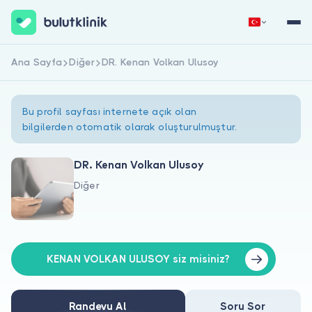
Ana Sayfa
Diğer
DR. Kenan Volkan Ulusoy
Hemen Kaydol
Giriş Yap
Bu profil sayfası internete açık olan
bilgilerden otomatik olarak oluşturulmuştur.
DR. Kenan Volkan Ulusoy
Diğer
Hakkımızda
Hastalar için
Doktorlar için
KENAN VOLKAN ULUSOY siz misiniz?
Randevu Al
Soru Sor