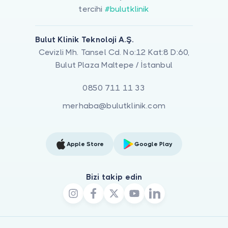
tercihi
#bulutklinik
Bulut Klinik Teknoloji A.Ş.
Cevizli Mh. Tansel Cd. No:12 Kat:8 D:60,
Bulut Plaza Maltepe / İstanbul
0850 711 11 33
merhaba@bulutklinik.com
Apple Store
Google Play
Bizi takip edin