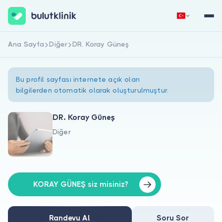
Ana Sayfa
Diğer
DR. Koray Güneş
Hemen Kaydol
Giriş Yap
Bu profil sayfası internete açık olan
bilgilerden otomatik olarak oluşturulmuştur.
DR. Koray Güneş
Diğer
Hakkımızda
Hastalar için
Doktorlar için
KORAY GÜNEŞ siz misiniz?
Randevu Al
Soru Sor