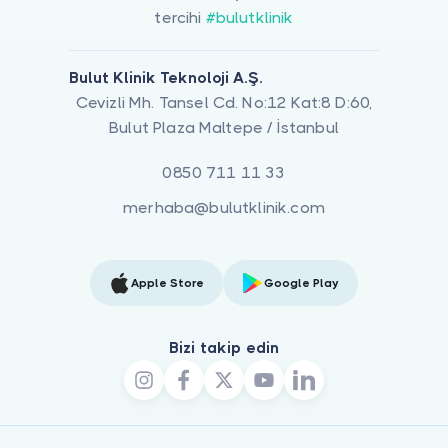
tercihi
#bulutklinik
Bulut Klinik Teknoloji A.Ş.
Cevizli Mh. Tansel Cd. No:12 Kat:8 D:60,
Bulut Plaza Maltepe / İstanbul
0850 711 11 33
merhaba@bulutklinik.com
Apple Store
Google Play
Bizi takip edin