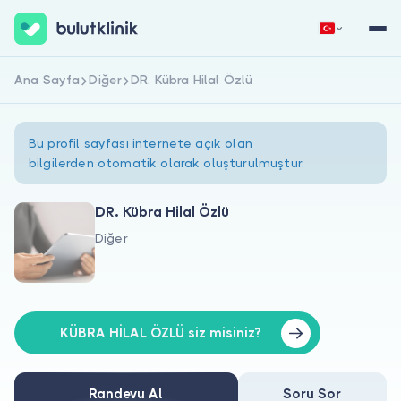
Ana Sayfa
Diğer
DR. Kübra Hilal Özlü
Hemen Kaydol
Giriş Yap
Bu profil sayfası internete açık olan
bilgilerden otomatik olarak oluşturulmuştur.
DR. Kübra Hilal Özlü
Diğer
Hakkımızda
Hastalar için
Doktorlar için
KÜBRA HİLAL ÖZLÜ siz misiniz?
Randevu Al
Soru Sor