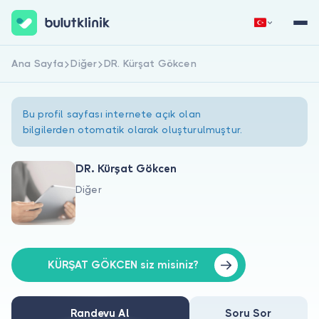
Ana Sayfa
Diğer
DR. Kürşat Gökcen
Hemen Kaydol
Giriş Yap
Bu profil sayfası internete açık olan
bilgilerden otomatik olarak oluşturulmuştur.
DR. Kürşat Gökcen
Diğer
Hakkımızda
Hastalar için
Doktorlar için
KÜRŞAT GÖKCEN siz misiniz?
Randevu Al
Soru Sor