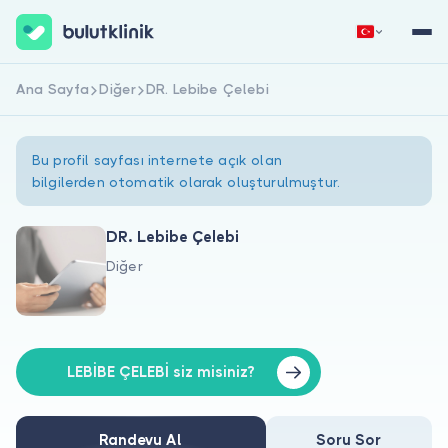
Ana Sayfa
Diğer
DR. Lebibe Çelebi
Hemen Kaydol
Giriş Yap
Bu profil sayfası internete açık olan
bilgilerden otomatik olarak oluşturulmuştur.
DR. Lebibe Çelebi
Diğer
Hakkımızda
Hastalar için
Doktorlar için
LEBİBE ÇELEBİ siz misiniz?
Randevu Al
Soru Sor