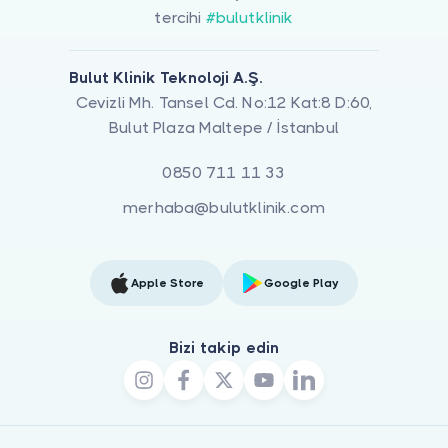
tercihi
#bulutklinik
Bulut Klinik Teknoloji A.Ş.
Cevizli Mh. Tansel Cd. No:12 Kat:8 D:60,
Bulut Plaza Maltepe / İstanbul
0850 711 11 33
merhaba@bulutklinik.com
Apple Store
Google Play
Bizi takip edin