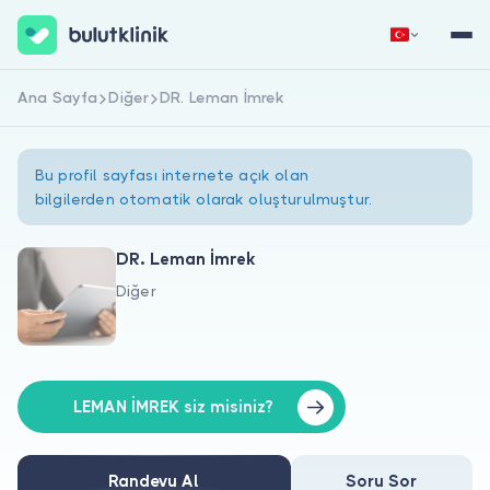
Ana Sayfa
Diğer
DR. Leman İmrek
Hemen Kaydol
Giriş Yap
Bu profil sayfası internete açık olan
bilgilerden otomatik olarak oluşturulmuştur.
DR. Leman İmrek
Diğer
Hakkımızda
Hastalar için
Doktorlar için
LEMAN İMREK siz misiniz?
Randevu Al
Soru Sor