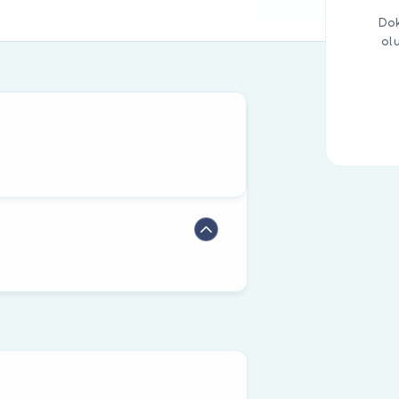
Dok
ol