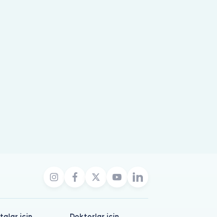
talar için
Doktorlar için