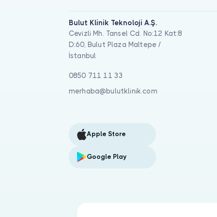
Bulut Klinik Teknoloji A.Ş.
Cevizli Mh. Tansel Cd. No:12 Kat:8
D:60, Bulut Plaza Maltepe /
İstanbul
0850 711 11 33
merhaba@bulutklinik.com
Apple Store
Google Play