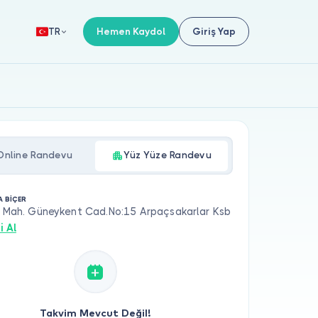
Hemen Kaydol
Giriş Yap
TR
Online Randevu
Yüz Yüze Randevu
A BİÇER
er Mah. Güneykent Cad.No:15 Arpaçsakarlar Ksb
i Al
Takvim Mevcut Değil!