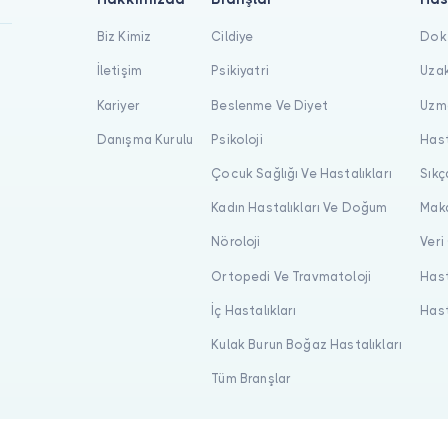
Biz Kimiz
Cildiye
Dokt
İletişim
Psikiyatri
Uzak
Kariyer
Beslenme Ve Diyet
Uzma
Danışma Kurulu
Psikoloji
Hast
Çocuk Sağlığı Ve Hastalıkları
Sıkç
Kadın Hastalıkları Ve Doğum
Maka
Nöroloji
Veri
Ortopedi Ve Travmatoloji
Hast
İç Hastalıkları
Hast
Kulak Burun Boğaz Hastalıkları
Tüm Branşlar