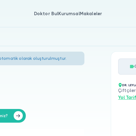
Doktor Bul
Kurumsal
Makaleler
 otomatik olarak oluşturulmuştur.
DR. LEYL
Çiftçil
Yol Tarif
niz?