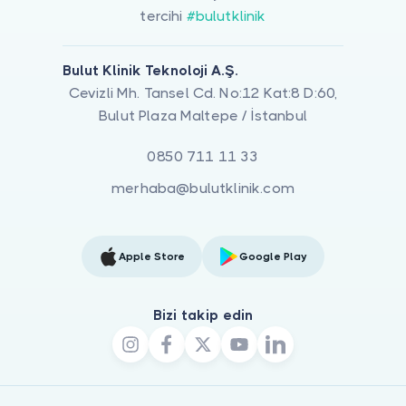
tercihi
#bulutklinik
Bulut Klinik Teknoloji A.Ş.
Cevizli Mh. Tansel Cd. No:12 Kat:8 D:60,
Bulut Plaza Maltepe / İstanbul
0850 711 11 33
merhaba@bulutklinik.com
Apple Store
Google Play
Bizi takip edin