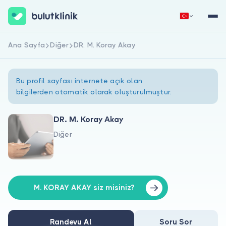
Ana Sayfa
Diğer
DR. M. Koray Akay
Hemen Kaydol
Giriş Yap
Bu profil sayfası internete açık olan
bilgilerden otomatik olarak oluşturulmuştur.
DR. M. Koray Akay
Diğer
Hakkımızda
Hastalar için
Doktorlar için
M. KORAY AKAY siz misiniz?
Randevu Al
Soru Sor