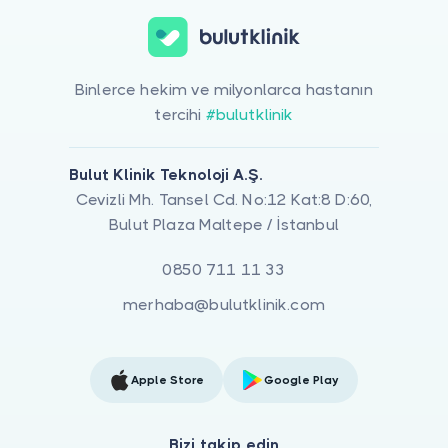
Binlerce hekim ve milyonlarca hastanın
tercihi
#bulutklinik
Bulut Klinik Teknoloji A.Ş.
Cevizli Mh. Tansel Cd. No:12 Kat:8 D:60,
Bulut Plaza Maltepe / İstanbul
0850 711 11 33
merhaba@bulutklinik.com
Apple Store
Google Play
Bizi takip edin