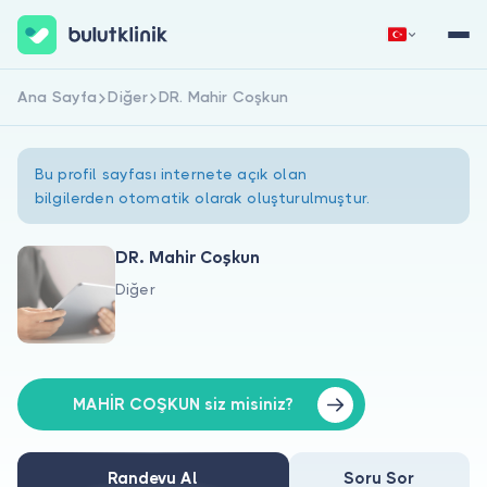
Ana Sayfa
Diğer
DR. Mahir Coşkun
Hemen Kaydol
Giriş Yap
Bu profil sayfası internete açık olan
bilgilerden otomatik olarak oluşturulmuştur.
DR. Mahir Coşkun
Diğer
Hakkımızda
Hastalar için
Doktorlar için
MAHİR COŞKUN siz misiniz?
Randevu Al
Soru Sor