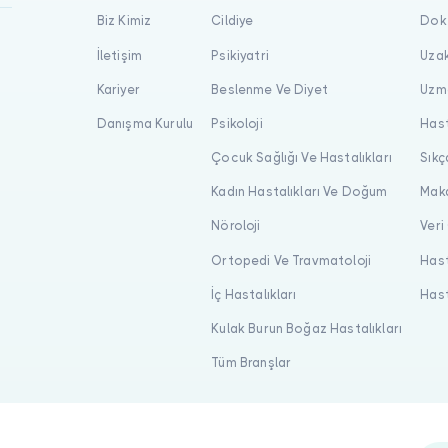
Biz Kimiz
Cildiye
Dokt
İletişim
Psikiyatri
Uzak
Kariyer
Beslenme Ve Diyet
Uzma
Danışma Kurulu
Psikoloji
Hast
Çocuk Sağlığı Ve Hastalıkları
Sıkç
Kadın Hastalıkları Ve Doğum
Maka
Nöroloji
Veri
Ortopedi Ve Travmatoloji
Hast
İç Hastalıkları
Hast
Kulak Burun Boğaz Hastalıkları
Tüm Branşlar