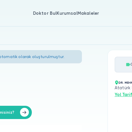
Doktor Bul
Kurumsal
Makaleler
 otomatik olarak oluşturulmuştur.
DR. MEH
Atatürk 
Yol Tarif
isiniz?