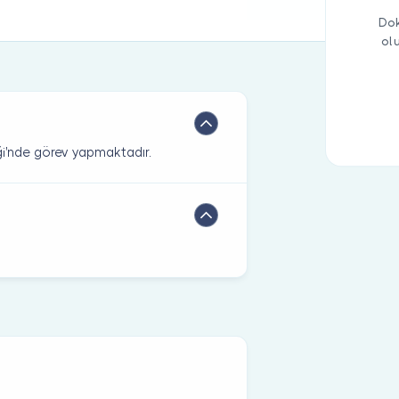
Dok
ol
ği'nde görev yapmaktadır.