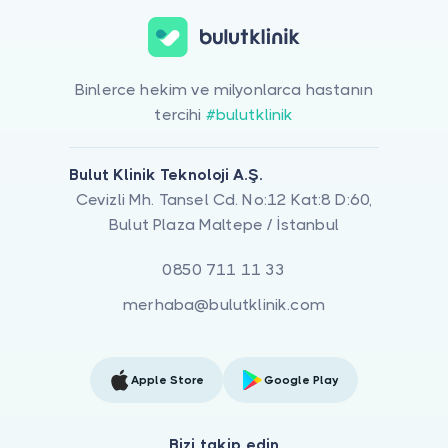
Binlerce hekim ve milyonlarca hastanın
tercihi
#bulutklinik
Bulut Klinik Teknoloji A.Ş.
Cevizli Mh. Tansel Cd. No:12 Kat:8 D:60,
Bulut Plaza Maltepe / İstanbul
0850 711 11 33
merhaba@bulutklinik.com
Apple Store
Google Play
Bizi takip edin