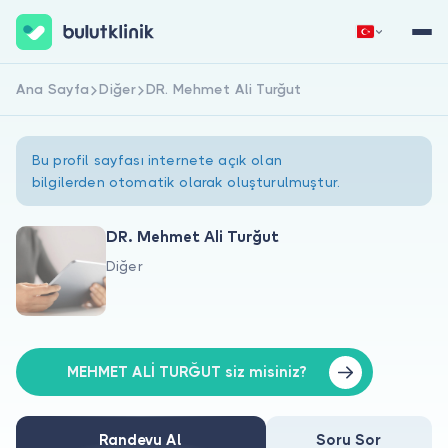
Ana Sayfa
Diğer
DR. Mehmet Ali Turğut
Hemen Kaydol
Giriş Yap
Bu profil sayfası internete açık olan
bilgilerden otomatik olarak oluşturulmuştur.
DR. Mehmet Ali Turğut
Diğer
Hakkımızda
Hastalar için
Doktorlar için
MEHMET ALİ TURĞUT siz misiniz?
Randevu Al
Soru Sor