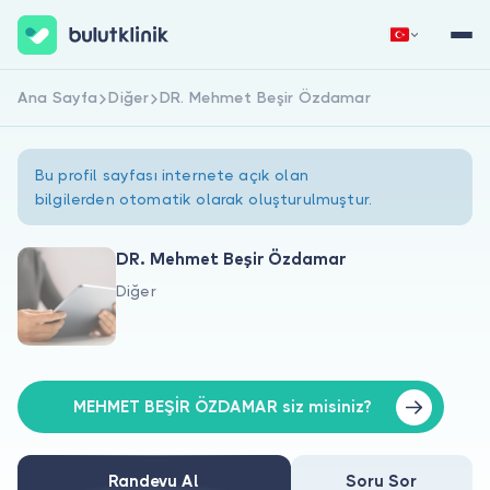
Ana Sayfa
Diğer
DR. Mehmet Beşir Özdamar
Hemen Kaydol
Giriş Yap
Bu profil sayfası internete açık olan
bilgilerden otomatik olarak oluşturulmuştur.
DR. Mehmet Beşir Özdamar
Diğer
Hakkımızda
Hastalar için
Doktorlar için
MEHMET BEŞİR ÖZDAMAR siz misiniz?
Randevu Al
Soru Sor