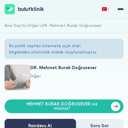
Ana Sayfa
Diğer
DR. Mehmet Burak Doğrusever
Hemen Kaydol
Giriş Yap
Bu profil sayfası internete açık olan
bilgilerden otomatik olarak oluşturulmuştur.
DR. Mehmet Burak Doğrusever
Diğer
Hakkımızda
Hastalar için
MEHMET BURAK DOĞRUSEVER siz
Doktorlar için
misiniz?
Randevu Al
Soru Sor