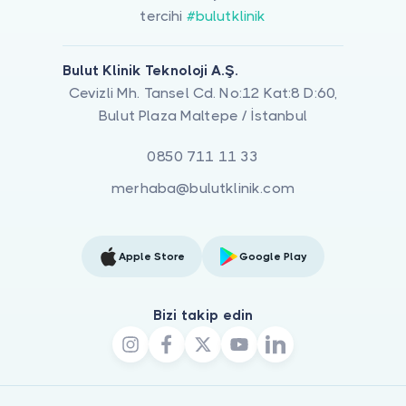
tercihi
#bulutklinik
Bulut Klinik Teknoloji A.Ş.
Cevizli Mh. Tansel Cd. No:12 Kat:8 D:60,
Bulut Plaza Maltepe / İstanbul
0850 711 11 33
merhaba@bulutklinik.com
Apple Store
Google Play
Bizi takip edin