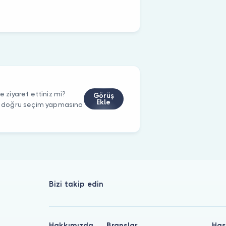
ziyaret ettiniz mi?
Görüş
Ekle
rin doğru seçim yapmasına
Bizi takip edin
Hakkımızda
Branşlar
Has