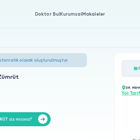
Doktor Bul
Kurumsal
Makaleler
 otomatik olarak oluşturulmuştur.
Zümrüt
DR. MEH
Yol Tarif
T siz misiniz?