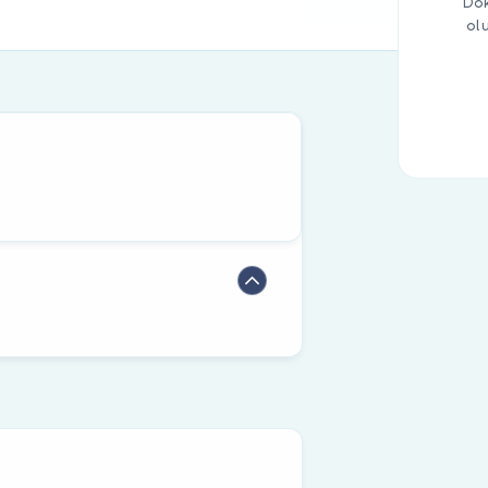
Dok
ol