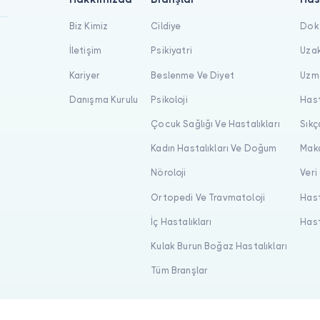
Biz Kimiz
Cildiye
Dokt
İletişim
Psikiyatri
Uzak
Kariyer
Beslenme Ve Diyet
Uzma
Danışma Kurulu
Psikoloji
Hast
Çocuk Sağlığı Ve Hastalıkları
Sıkç
Kadın Hastalıkları Ve Doğum
Maka
Nöroloji
Veri
Ortopedi Ve Travmatoloji
Hast
İç Hastalıkları
Hast
Kulak Burun Boğaz Hastalıkları
Tüm Branşlar