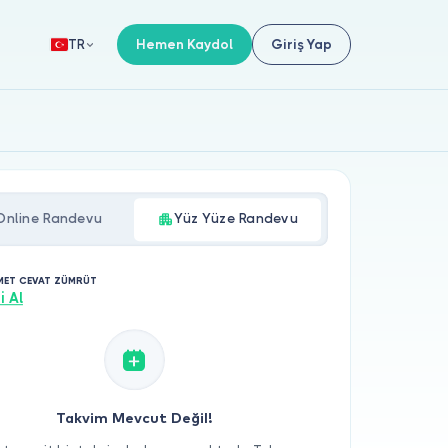
Hemen Kaydol
Giriş Yap
TR
Online Randevu
Yüz Yüze Randevu
MET CEVAT ZÜMRÜT
i Al
Takvim Mevcut Değil!