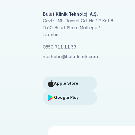
Bulut Klinik Teknoloji A.Ş.
Cevizli Mh. Tansel Cd. No:12 Kat:8
D:60, Bulut Plaza Maltepe /
İstanbul
0850 711 11 33
merhaba@bulutklinik.com
Apple Store
Google Play