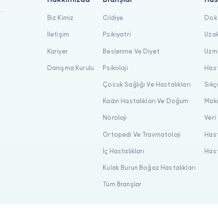
Biz Kimiz
Cildiye
Dokt
İletişim
Psikiyatri
Uzak
Kariyer
Beslenme Ve Diyet
Uzma
Danışma Kurulu
Psikoloji
Hast
Çocuk Sağlığı Ve Hastalıkları
Sıkç
Kadın Hastalıkları Ve Doğum
Maka
Nöroloji
Veri
Ortopedi Ve Travmatoloji
Hast
İç Hastalıkları
Hast
Kulak Burun Boğaz Hastalıkları
Tüm Branşlar