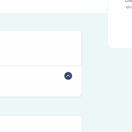
Dok
ol