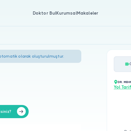
Doktor Bul
Kurumsal
Makaleler
 otomatik olarak oluşturulmuştur.
DR. MEH
Yol Tarif
siniz?