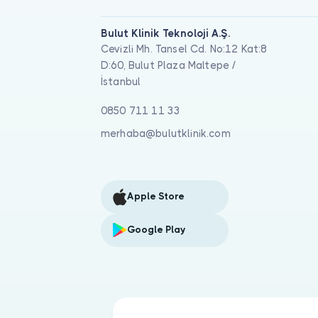
Bulut Klinik Teknoloji A.Ş.
Cevizli Mh. Tansel Cd. No:12 Kat:8
D:60, Bulut Plaza Maltepe /
İstanbul
0850 711 11 33
merhaba@bulutklinik.com
Apple Store
Google Play