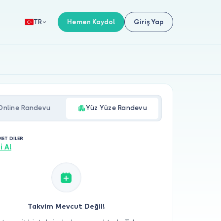
Hemen Kaydol
Giriş Yap
TR
Online Randevu
Yüz Yüze Randevu
MET DİLER
i Al
Takvim Mevcut Değil!