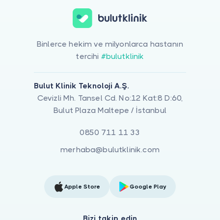
Binlerce hekim ve milyonlarca hastanın
tercihi
#bulutklinik
Bulut Klinik Teknoloji A.Ş.
Cevizli Mh. Tansel Cd. No:12 Kat:8 D:60,
Bulut Plaza Maltepe / İstanbul
0850 711 11 33
merhaba@bulutklinik.com
Apple Store
Google Play
Bizi takip edin