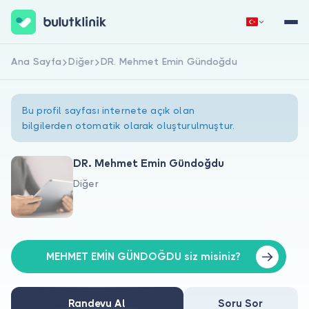
Ana Sayfa
Diğer
DR. Mehmet Emin Gündoğdu
Hemen Kaydol
Giriş Yap
Bu profil sayfası internete açık olan
bilgilerden otomatik olarak oluşturulmuştur.
DR. Mehmet Emin Gündoğdu
Diğer
Hakkımızda
Hastalar için
Doktorlar için
MEHMET EMİN GÜNDOĞDU siz misiniz?
Randevu Al
Soru Sor