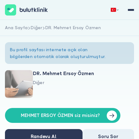
Ana Sayfa
Diğer
DR. Mehmet Ersoy Özmen
Hemen Kaydol
Giriş Yap
Bu profil sayfası internete açık olan
bilgilerden otomatik olarak oluşturulmuştur.
DR. Mehmet Ersoy Özmen
Diğer
Hakkımızda
Hastalar için
Doktorlar için
MEHMET ERSOY ÖZMEN siz misiniz?
Randevu Al
Soru Sor