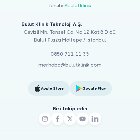
tercihi
#bulutklinik
Bulut Klinik Teknoloji A.Ş.
Cevizli Mh. Tansel Cd. No:12 Kat:8 D:60,
Bulut Plaza Maltepe / İstanbul
0850 711 11 33
merhaba@bulutklinik.com
Apple Store
Google Play
Bizi takip edin