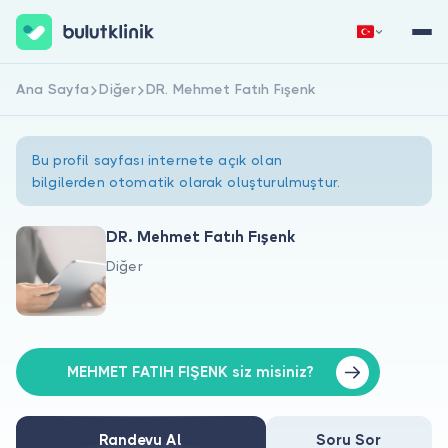
Ana Sayfa
Diğer
DR. Mehmet Fatıh Fışenk
Hemen Kaydol
Giriş Yap
Bu profil sayfası internete açık olan
bilgilerden otomatik olarak oluşturulmuştur.
DR. Mehmet Fatıh Fışenk
Diğer
Hakkımızda
Hastalar için
Doktorlar için
MEHMET FATIH FIŞENK siz misiniz?
Randevu Al
Soru Sor