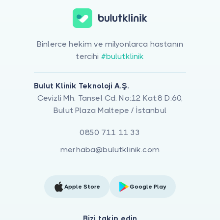
Binlerce hekim ve milyonlarca hastanın
tercihi
#bulutklinik
Bulut Klinik Teknoloji A.Ş.
Cevizli Mh. Tansel Cd. No:12 Kat:8 D:60,
Bulut Plaza Maltepe / İstanbul
0850 711 11 33
merhaba@bulutklinik.com
Apple Store
Google Play
Bizi takip edin