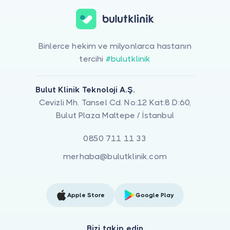
Binlerce hekim ve milyonlarca hastanın
tercihi
#bulutklinik
Bulut Klinik Teknoloji A.Ş.
Cevizli Mh. Tansel Cd. No:12 Kat:8 D:60,
Bulut Plaza Maltepe / İstanbul
0850 711 11 33
merhaba@bulutklinik.com
Apple Store
Google Play
Bizi takip edin