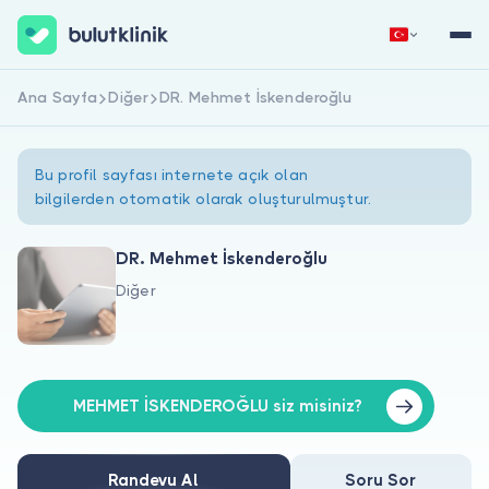
Ana Sayfa
Diğer
DR. Mehmet İskenderoğlu
Hemen Kaydol
Giriş Yap
Bu profil sayfası internete açık olan
bilgilerden otomatik olarak oluşturulmuştur.
DR. Mehmet İskenderoğlu
Diğer
Hakkımızda
Hastalar için
Doktorlar için
MEHMET İSKENDEROĞLU siz misiniz?
Randevu Al
Soru Sor