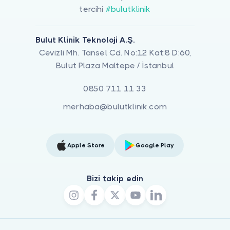
tercihi
#bulutklinik
Bulut Klinik Teknoloji A.Ş.
Cevizli Mh. Tansel Cd. No:12 Kat:8 D:60,
Bulut Plaza Maltepe / İstanbul
0850 711 11 33
merhaba@bulutklinik.com
Apple Store
Google Play
Bizi takip edin