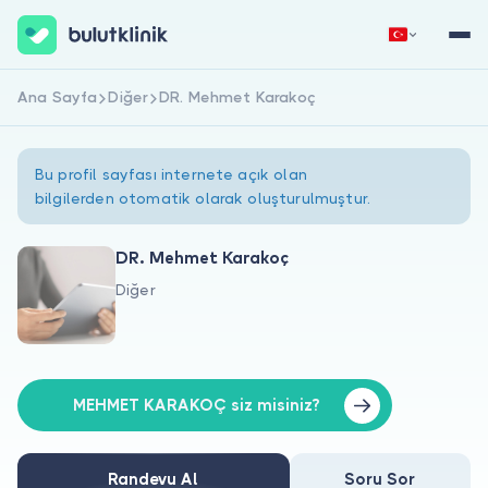
Ana Sayfa
Diğer
DR. Mehmet Karakoç
Hemen Kaydol
Giriş Yap
Bu profil sayfası internete açık olan
bilgilerden otomatik olarak oluşturulmuştur.
DR. Mehmet Karakoç
Diğer
Hakkımızda
Hastalar için
Doktorlar için
MEHMET KARAKOÇ siz misiniz?
Randevu Al
Soru Sor