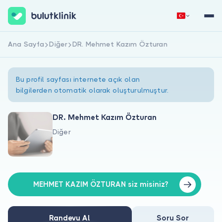
Ana Sayfa
Diğer
DR. Mehmet Kazım Özturan
Hemen Kaydol
Giriş Yap
Bu profil sayfası internete açık olan
bilgilerden otomatik olarak oluşturulmuştur.
DR. Mehmet Kazım Özturan
Diğer
Hakkımızda
Hastalar için
Doktorlar için
MEHMET KAZIM ÖZTURAN siz misiniz?
Randevu Al
Soru Sor