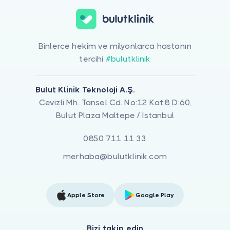
Binlerce hekim ve milyonlarca hastanın
tercihi
#bulutklinik
Bulut Klinik Teknoloji A.Ş.
Cevizli Mh. Tansel Cd. No:12 Kat:8 D:60,
Bulut Plaza Maltepe / İstanbul
0850 711 11 33
merhaba@bulutklinik.com
Apple Store
Google Play
Bizi takip edin