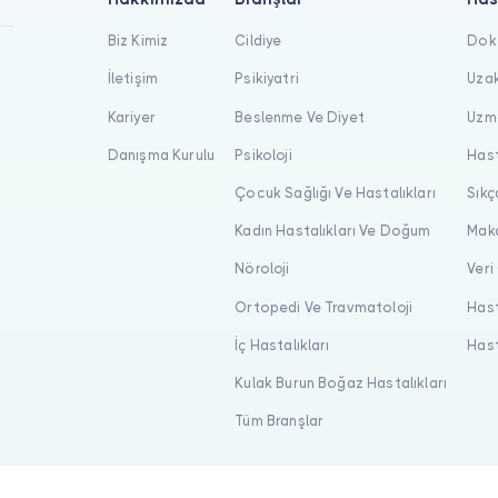
Biz Kimiz
Cildiye
Dokt
İletişim
Psikiyatri
Uzak
Kariyer
Beslenme Ve Diyet
Uzma
Danışma Kurulu
Psikoloji
Hast
Çocuk Sağlığı Ve Hastalıkları
Sıkç
Kadın Hastalıkları Ve Doğum
Maka
Nöroloji
Veri
Ortopedi Ve Travmatoloji
Hast
İç Hastalıkları
Hast
Kulak Burun Boğaz Hastalıkları
Tüm Branşlar