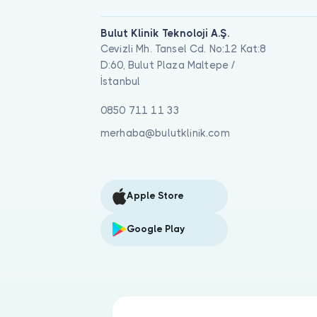
Bulut Klinik Teknoloji A.Ş.
Cevizli Mh. Tansel Cd. No:12 Kat:8
D:60, Bulut Plaza Maltepe /
İstanbul
0850 711 11 33
merhaba@bulutklinik.com
Apple Store
Google Play