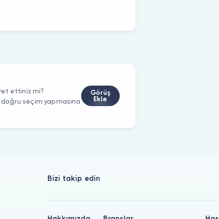
t ettiniz mi?
Görüş
Ekle
rin doğru seçim yapmasına
Bizi takip edin
Hakkımızda
Branşlar
Has