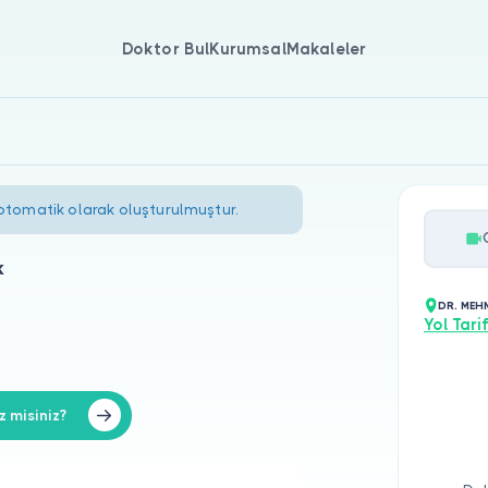
Doktor Bul
Kurumsal
Makaleler
 otomatik olarak oluşturulmuştur.
k
DR. MEH
Yol Tarif
 misiniz?