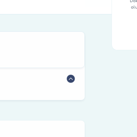
Dok
ol