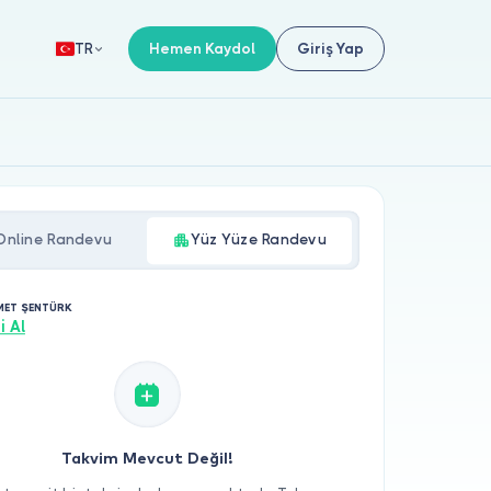
Hemen Kaydol
Giriş Yap
TR
Online Randevu
Yüz Yüze Randevu
MET ŞENTÜRK
i Al
Takvim Mevcut Değil!