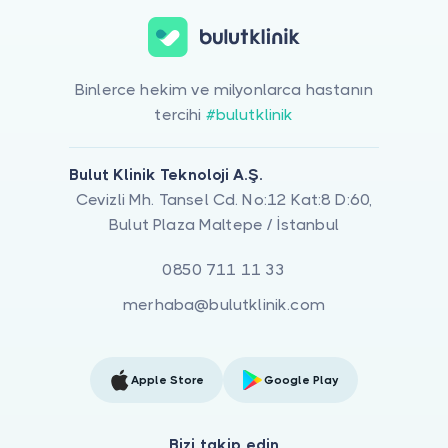
Binlerce hekim ve milyonlarca hastanın
tercihi
#bulutklinik
Bulut Klinik Teknoloji A.Ş.
Cevizli Mh. Tansel Cd. No:12 Kat:8 D:60,
Bulut Plaza Maltepe / İstanbul
0850 711 11 33
merhaba@bulutklinik.com
Apple Store
Google Play
Bizi takip edin