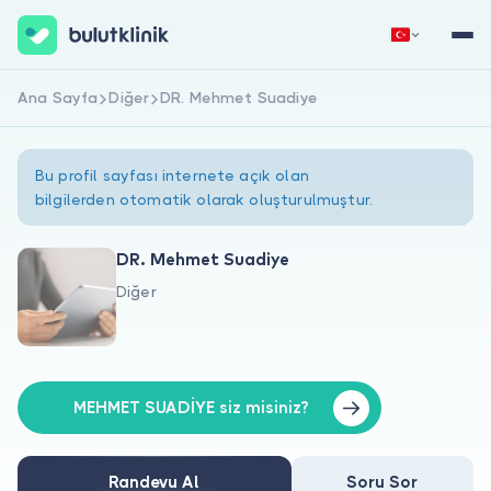
Ana Sayfa
Diğer
DR. Mehmet Suadiye
Hemen Kaydol
Giriş Yap
Bu profil sayfası internete açık olan
bilgilerden otomatik olarak oluşturulmuştur.
DR. Mehmet Suadiye
Diğer
Hakkımızda
Hastalar için
Doktorlar için
MEHMET SUADİYE siz misiniz?
Randevu Al
Soru Sor