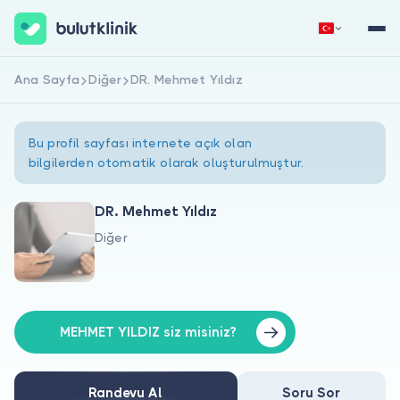
Ana Sayfa
Diğer
DR. Mehmet Yıldız
Hemen Kaydol
Giriş Yap
Bu profil sayfası internete açık olan
bilgilerden otomatik olarak oluşturulmuştur.
DR. Mehmet Yıldız
Diğer
Hakkımızda
Hastalar için
Doktorlar için
MEHMET YILDIZ siz misiniz?
Randevu Al
Soru Sor