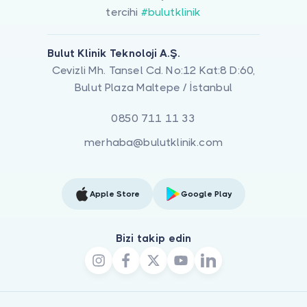
tercihi
#bulutklinik
Bulut Klinik Teknoloji A.Ş.
Cevizli Mh. Tansel Cd. No:12 Kat:8 D:60,
Bulut Plaza Maltepe / İstanbul
0850 711 11 33
merhaba@bulutklinik.com
Apple Store
Google Play
Bizi takip edin