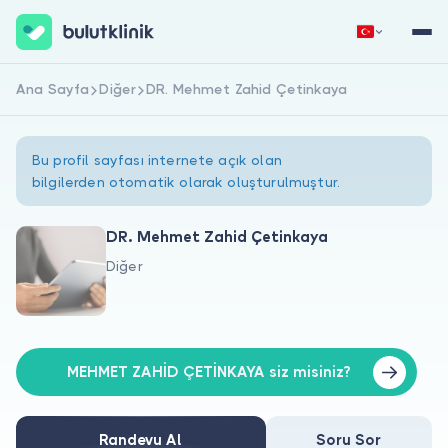
Ana Sayfa
Diğer
DR. Mehmet Zahid Çetinkaya
Hemen Kaydol
Giriş Yap
Bu profil sayfası internete açık olan
bilgilerden otomatik olarak oluşturulmuştur.
DR. Mehmet Zahid Çetinkaya
Diğer
Hakkımızda
Hastalar için
Doktorlar için
MEHMET ZAHİD ÇETİNKAYA siz misiniz?
Randevu Al
Soru Sor