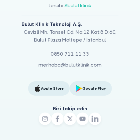
tercihi
#bulutklinik
Bulut Klinik Teknoloji A.Ş.
Cevizli Mh. Tansel Cd. No:12 Kat:8 D:60,
Bulut Plaza Maltepe / İstanbul
0850 711 11 33
merhaba@bulutklinik.com
Apple Store
Google Play
Bizi takip edin