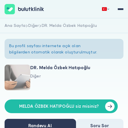
Ana Sayfa
Diğer
DR. Melda Özbek Hatıpoğlu
Hemen Kaydol
Giriş Yap
Bu profil sayfası internete açık olan
bilgilerden otomatik olarak oluşturulmuştur.
DR. Melda Özbek Hatıpoğlu
Diğer
Hakkımızda
Hastalar için
Doktorlar için
MELDA ÖZBEK HATIPOĞLU siz misiniz?
Randevu Al
Soru Sor