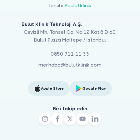
tercihi
#bulutklinik
Bulut Klinik Teknoloji A.Ş.
Cevizli Mh. Tansel Cd. No:12 Kat:8 D:60,
Bulut Plaza Maltepe / İstanbul
0850 711 11 33
merhaba@bulutklinik.com
Apple Store
Google Play
Bizi takip edin