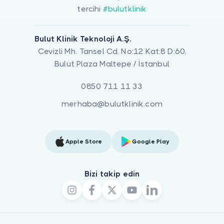
tercihi
#bulutklinik
Bulut Klinik Teknoloji A.Ş.
Cevizli Mh. Tansel Cd. No:12 Kat:8 D:60,
Bulut Plaza Maltepe / İstanbul
0850 711 11 33
merhaba@bulutklinik.com
Apple Store
Google Play
Bizi takip edin