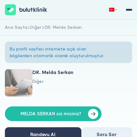
Ana Sayfa
Diğer
DR. Melda Serkan
Hemen Kaydol
Giriş Yap
Bu profil sayfası internete açık olan
bilgilerden otomatik olarak oluşturulmuştur.
DR. Melda Serkan
Diğer
Hakkımızda
Hastalar için
Doktorlar için
MELDA SERKAN siz misiniz?
Randevu Al
Soru Sor