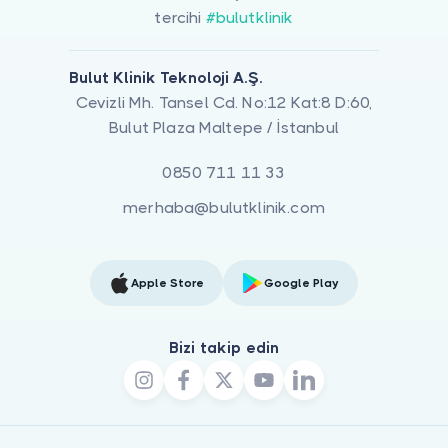
tercihi
#bulutklinik
Bulut Klinik Teknoloji A.Ş.
Cevizli Mh. Tansel Cd. No:12 Kat:8 D:60,
Bulut Plaza Maltepe / İstanbul
0850 711 11 33
merhaba@bulutklinik.com
Apple Store
Google Play
Bizi takip edin