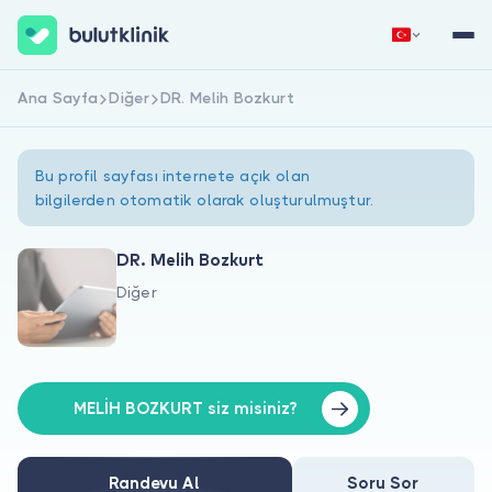
Ana Sayfa
Diğer
DR. Melih Bozkurt
Hemen Kaydol
Giriş Yap
Bu profil sayfası internete açık olan
bilgilerden otomatik olarak oluşturulmuştur.
DR. Melih Bozkurt
Diğer
Hakkımızda
Hastalar için
Doktorlar için
MELİH BOZKURT siz misiniz?
Randevu Al
Soru Sor