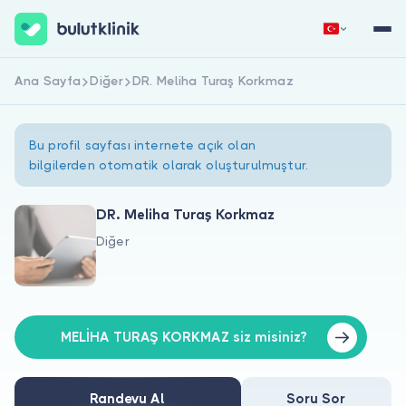
Ana Sayfa
Diğer
DR. Meliha Turaş Korkmaz
Hemen Kaydol
Giriş Yap
Bu profil sayfası internete açık olan
bilgilerden otomatik olarak oluşturulmuştur.
DR. Meliha Turaş Korkmaz
Diğer
Hakkımızda
Hastalar için
Doktorlar için
MELİHA TURAŞ KORKMAZ siz misiniz?
Randevu Al
Soru Sor