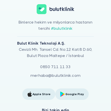
Binlerce hekim ve milyonlarca hastanın
tercihi
#bulutklinik
Bulut Klinik Teknoloji A.Ş.
Cevizli Mh. Tansel Cd. No:12 Kat:8 D:60,
Bulut Plaza Maltepe / İstanbul
0850 711 11 33
merhaba@bulutklinik.com
Apple Store
Google Play
Bizi takip edin