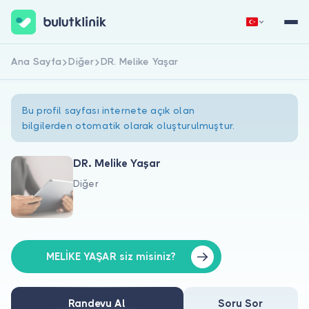
Ana Sayfa
Diğer
DR. Melike Yaşar
Hemen Kaydol
Giriş Yap
Bu profil sayfası internete açık olan
bilgilerden otomatik olarak oluşturulmuştur.
DR. Melike Yaşar
Diğer
Hakkımızda
Hastalar için
Doktorlar için
MELİKE YAŞAR siz misiniz?
Randevu Al
Soru Sor