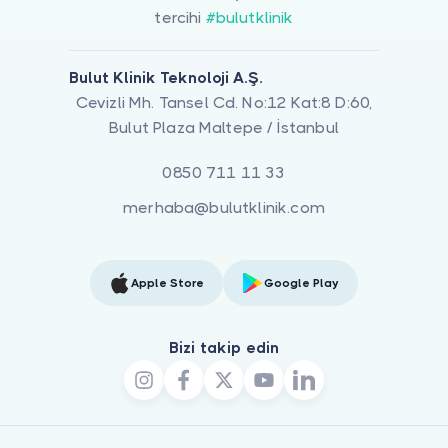
tercihi
#bulutklinik
Bulut Klinik Teknoloji A.Ş.
Cevizli Mh. Tansel Cd. No:12 Kat:8 D:60,
Bulut Plaza Maltepe / İstanbul
0850 711 11 33
merhaba@bulutklinik.com
Apple Store
Google Play
Bizi takip edin