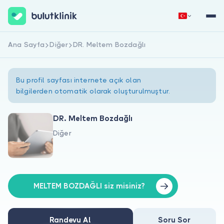
Ana Sayfa
Diğer
DR. Meltem Bozdağlı
Hemen Kaydol
Giriş Yap
Bu profil sayfası internete açık olan
bilgilerden otomatik olarak oluşturulmuştur.
DR. Meltem Bozdağlı
Diğer
Hakkımızda
Hastalar için
Doktorlar için
MELTEM BOZDAĞLI siz misiniz?
Randevu Al
Soru Sor