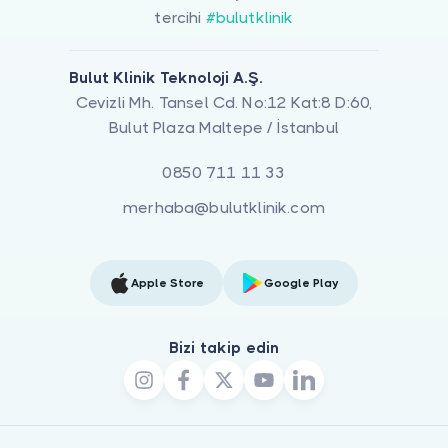
tercihi
#bulutklinik
Bulut Klinik Teknoloji A.Ş.
Cevizli Mh. Tansel Cd. No:12 Kat:8 D:60,
Bulut Plaza Maltepe / İstanbul
0850 711 11 33
merhaba@bulutklinik.com
Apple Store
Google Play
Bizi takip edin