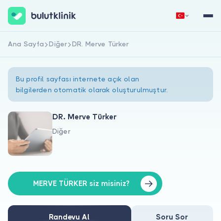
Ana Sayfa
Diğer
DR. Merve Türker
Hemen Kaydol
Giriş Yap
Bu profil sayfası internete açık olan
bilgilerden otomatik olarak oluşturulmuştur.
DR. Merve Türker
Diğer
Hakkımızda
Hastalar için
Doktorlar için
MERVE TÜRKER siz misiniz?
Randevu Al
Soru Sor