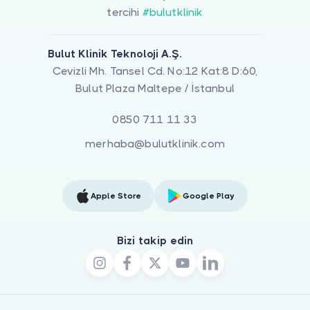
tercihi
#bulutklinik
Bulut Klinik Teknoloji A.Ş.
Cevizli Mh. Tansel Cd. No:12 Kat:8 D:60,
Bulut Plaza Maltepe / İstanbul
0850 711 11 33
merhaba@bulutklinik.com
Apple Store
Google Play
Bizi takip edin