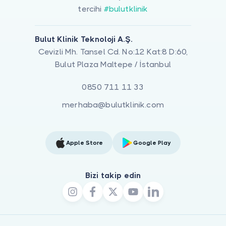
tercihi
#bulutklinik
Bulut Klinik Teknoloji A.Ş.
Cevizli Mh. Tansel Cd. No:12 Kat:8 D:60,
Bulut Plaza Maltepe / İstanbul
0850 711 11 33
merhaba@bulutklinik.com
Apple Store
Google Play
Bizi takip edin