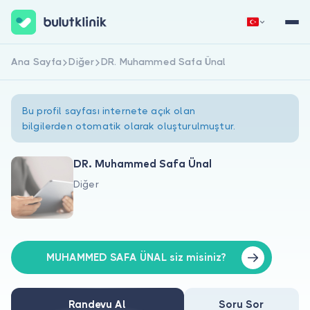
Ana Sayfa
Diğer
DR. Muhammed Safa Ünal
Hemen Kaydol
Giriş Yap
Bu profil sayfası internete açık olan
bilgilerden otomatik olarak oluşturulmuştur.
DR. Muhammed Safa Ünal
Diğer
Hakkımızda
Hastalar için
Doktorlar için
MUHAMMED SAFA ÜNAL siz misiniz?
Randevu Al
Soru Sor