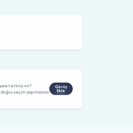
ret ettiniz mi?
Görüş
Ekle
rin doğru seçim yapmasına