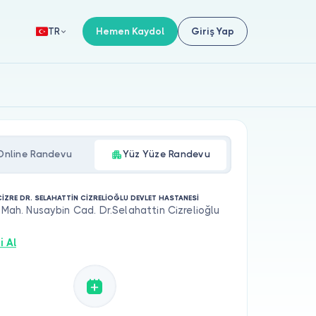
Hemen Kaydol
Giriş Yap
TR
Online Randevu
Yüz Yüze Randevu
CİZRE DR. SELAHATTİN CİZRELİOĞLU DEVLET HASTANESİ
s Mah. Nusaybin Cad. Dr.Selahattin Cizrelioğlu
i Al