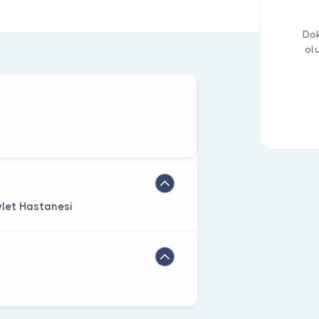
Dok
ol
evlet Hastanesi