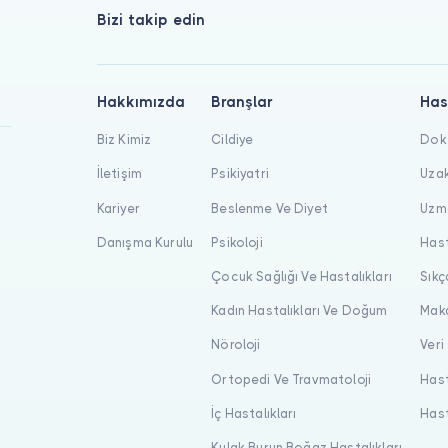
Bizi takip edin
Hakkımızda
Branşlar
Has
Biz Kimiz
Cildiye
Dokt
İletişim
Psikiyatri
Uzak
Kariyer
Beslenme Ve Diyet
Uzma
Danışma Kurulu
Psikoloji
Hast
Çocuk Sağlığı Ve Hastalıkları
Sıkç
Kadın Hastalıkları Ve Doğum
Maka
Nöroloji
Veri
Ortopedi Ve Travmatoloji
Hast
İç Hastalıkları
Hast
Kulak Burun Boğaz Hastalıkları