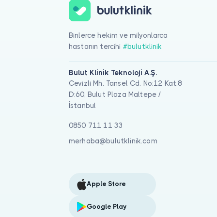
Binlerce hekim ve milyonlarca
hastanın tercihi
#bulutklinik
Bulut Klinik Teknoloji A.Ş.
Cevizli Mh. Tansel Cd. No:12 Kat:8
D:60, Bulut Plaza Maltepe /
İstanbul
0850 711 11 33
merhaba@bulutklinik.com
Apple Store
Google Play