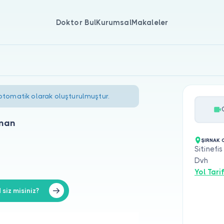
Doktor Bul
Kurumsal
Makaleler
 otomatik olarak oluşturulmuştur.
man
ŞIRNAK 
Sitinefi
Dvh
Yol Tarif
iz misiniz?