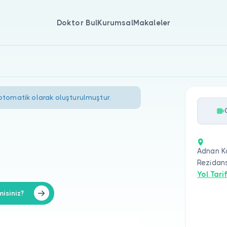
Doktor Bul
Kurumsal
Makaleler
 otomatik olarak oluşturulmuştur.
Adnan Ka
Rezidans
Yol Tarif
isiniz?