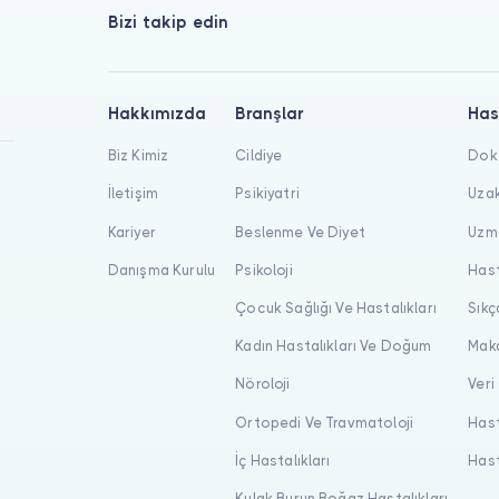
Bizi takip edin
Hakkımızda
Branşlar
Has
Biz Kimiz
Cildiye
Dokt
İletişim
Psikiyatri
Uzak
Kariyer
Beslenme Ve Diyet
Uzma
Danışma Kurulu
Psikoloji
Hast
Çocuk Sağlığı Ve Hastalıkları
Sıkç
Kadın Hastalıkları Ve Doğum
Maka
Nöroloji
Veri
Ortopedi Ve Travmatoloji
Hast
İç Hastalıkları
Hast
Kulak Burun Boğaz Hastalıkları