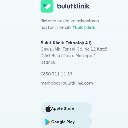
Binlerce hekim ve milyonlarca
hastanın tercihi
#bulutklinik
Bulut Klinik Teknoloji A.Ş.
Cevizli Mh. Tansel Cd. No:12 Kat:8
D:60, Bulut Plaza Maltepe /
İstanbul
0850 711 11 33
merhaba@bulutklinik.com
Apple Store
Google Play