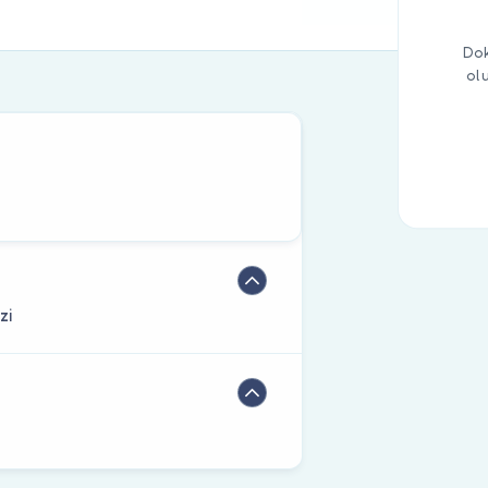
Dok
ol
zi