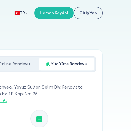
Hemen Kaydol
Giriş Yap
TR
Online Randevu
Yüz Yüze Randevu
hveci, Yavuz Sultan Selim Blv. Perlavista
 No:1B Kapı No: 25
i Al