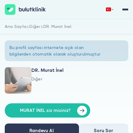
Ana Sayfa
Diğer
DR. Murat İnel
Hemen Kaydol
Giriş Yap
Bu profil sayfası internete açık olan
bilgilerden otomatik olarak oluşturulmuştur.
DR. Murat İnel
Diğer
Hakkımızda
Hastalar için
Doktorlar için
MURAT İNEL siz misiniz?
Randevu Al
Soru Sor