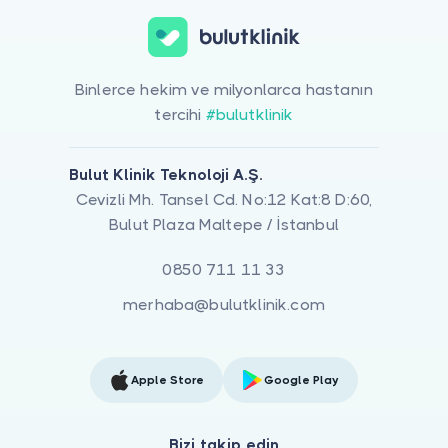
Binlerce hekim ve milyonlarca hastanın
tercihi
#bulutklinik
Bulut Klinik Teknoloji A.Ş.
Cevizli Mh. Tansel Cd. No:12 Kat:8 D:60,
Bulut Plaza Maltepe / İstanbul
0850 711 11 33
merhaba@bulutklinik.com
Apple Store
Google Play
Bizi takip edin