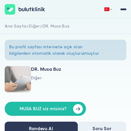
Ana Sayfa
Diğer
DR. Musa Buz
Hemen Kaydol
Giriş Yap
Bu profil sayfası internete açık olan
bilgilerden otomatik olarak oluşturulmuştur.
DR. Musa Buz
Diğer
Hakkımızda
Hastalar için
Doktorlar için
MUSA BUZ siz misiniz?
Randevu Al
Soru Sor