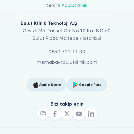
tercihi
#bulutklinik
Bulut Klinik Teknoloji A.Ş.
Cevizli Mh. Tansel Cd. No:12 Kat:8 D:60,
Bulut Plaza Maltepe / İstanbul
0850 711 11 33
merhaba@bulutklinik.com
Apple Store
Google Play
Bizi takip edin