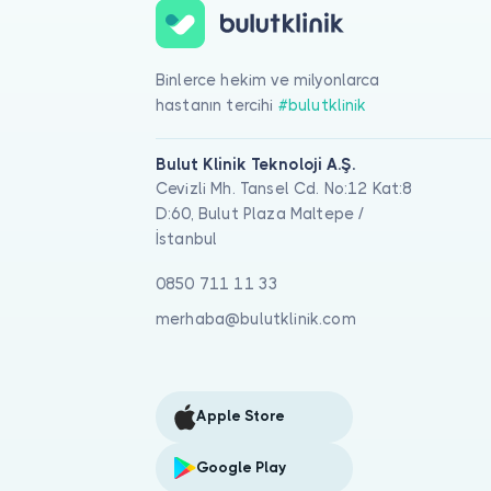
Binlerce hekim ve milyonlarca
hastanın tercihi
#bulutklinik
Bulut Klinik Teknoloji A.Ş.
Cevizli Mh. Tansel Cd. No:12 Kat:8
D:60, Bulut Plaza Maltepe /
İstanbul
0850 711 11 33
merhaba@bulutklinik.com
Apple Store
Google Play