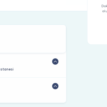
Dok
ol
astanesi