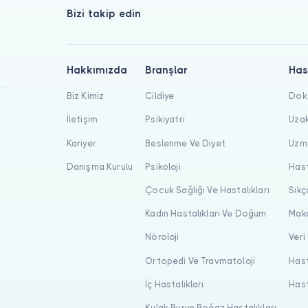
Bizi takip edin
Hakkımızda
Branşlar
Has
Biz Kimiz
Cildiye
Dokt
İletişim
Psikiyatri
Uzak
Kariyer
Beslenme Ve Diyet
Uzma
Danışma Kurulu
Psikoloji
Hast
Çocuk Sağlığı Ve Hastalıkları
Sıkç
Kadın Hastalıkları Ve Doğum
Maka
Nöroloji
Veri
Ortopedi Ve Travmatoloji
Hast
İç Hastalıkları
Hast
Kulak Burun Boğaz Hastalıkları