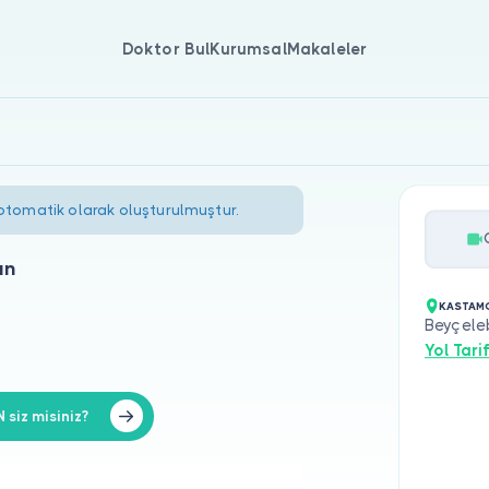
Doktor Bul
Kurumsal
Makaleler
 otomatik olarak oluşturulmuştur.
an
KASTAMO
Beyçele
Yol Tarif
iz misiniz?