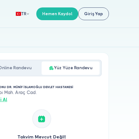
Hemen Kaydol
Giriş Yap
TR
Online Randevu
Yüz Yüze Randevu
NU DR. MÜNİF İSLAMOĞLU DEVLET HASTANESİ
bi Mah. Araç Cad.
i Al
Takvim Mevcut Değil!