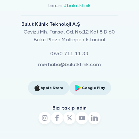
tercihi
#bulutklinik
Bulut Klinik Teknoloji A.Ş.
Cevizli Mh. Tansel Cd. No:12 Kat:8 D:60,
Bulut Plaza Maltepe / İstanbul
0850 711 11 33
merhaba@bulutklinik.com
Apple Store
Google Play
Bizi takip edin