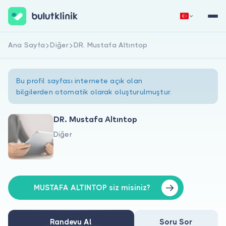
Ana Sayfa
Diğer
DR. Mustafa Altıntop
Hemen Kaydol
Giriş Yap
Bu profil sayfası internete açık olan
bilgilerden otomatik olarak oluşturulmuştur.
DR. Mustafa Altıntop
Diğer
Hakkımızda
Hastalar için
Doktorlar için
MUSTAFA ALTINTOP siz misiniz?
Randevu Al
Soru Sor