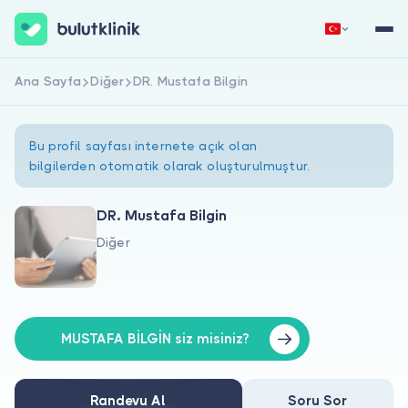
Ana Sayfa
Diğer
DR. Mustafa Bilgin
Hemen Kaydol
Giriş Yap
Bu profil sayfası internete açık olan
bilgilerden otomatik olarak oluşturulmuştur.
DR. Mustafa Bilgin
Diğer
Hakkımızda
Hastalar için
Doktorlar için
MUSTAFA BİLGİN siz misiniz?
Randevu Al
Soru Sor