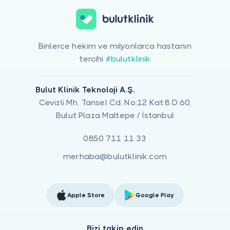
Binlerce hekim ve milyonlarca hastanın
tercihi
#bulutklinik
Bulut Klinik Teknoloji A.Ş.
Cevizli Mh. Tansel Cd. No:12 Kat:8 D:60,
Bulut Plaza Maltepe / İstanbul
0850 711 11 33
merhaba@bulutklinik.com
Apple Store
Google Play
Bizi takip edin