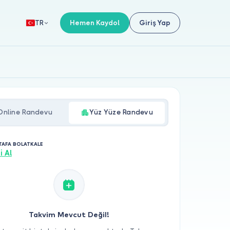
Hemen Kaydol
Giriş Yap
TR
Online Randevu
Yüz Yüze Randevu
TAFA BOLATKALE
i Al
Takvim Mevcut Değil!