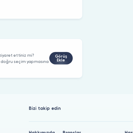
yaret ettiniz mi?
Görüş
Ekle
rin doğru seçim yapmasına
Bizi takip edin
Hakkımızda
Branşlar
Has