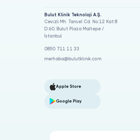
Bulut Klinik Teknoloji A.Ş.
Cevizli Mh. Tansel Cd. No:12 Kat:8
D:60, Bulut Plaza Maltepe /
İstanbul
0850 711 11 33
merhaba@bulutklinik.com
Apple Store
Google Play