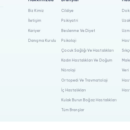
Biz Kimiz
Cildiye
Dokt
İletişim
Psikiyatri
Uzak
Kariyer
Beslenme Ve Diyet
Uzma
Danışma Kurulu
Psikoloji
Hast
Çocuk Sağlığı Ve Hastalıkları
Sıkç
Kadın Hastalıkları Ve Doğum
Maka
Nöroloji
Veri
Ortopedi Ve Travmatoloji
Hast
İç Hastalıkları
Hast
Kulak Burun Boğaz Hastalıkları
Tüm Branşlar