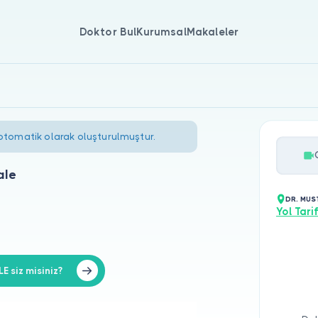
Doktor Bul
Kurumsal
Makaleler
 otomatik olarak oluşturulmuştur.
ale
DR. MUS
Yol Tarif
siz misiniz?