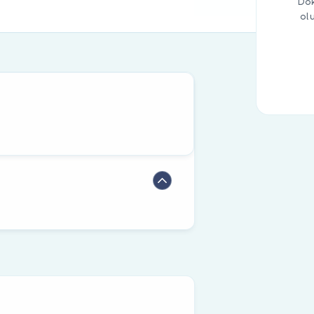
Dok
ol