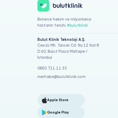
Binlerce hekim ve milyonlarca
hastanın tercihi
#bulutklinik
Bulut Klinik Teknoloji A.Ş.
Cevizli Mh. Tansel Cd. No:12 Kat:8
D:60, Bulut Plaza Maltepe /
İstanbul
0850 711 11 33
merhaba@bulutklinik.com
Apple Store
Google Play