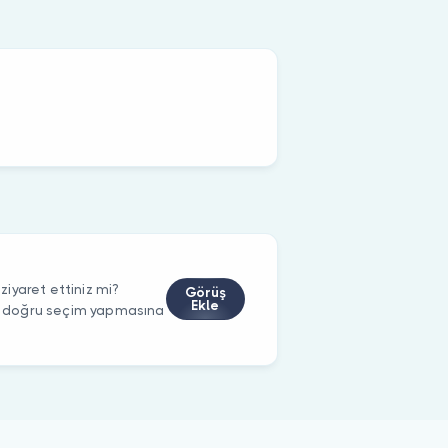
iyaret ettiniz mi?
Görüş
Ekle
rin doğru seçim yapmasına