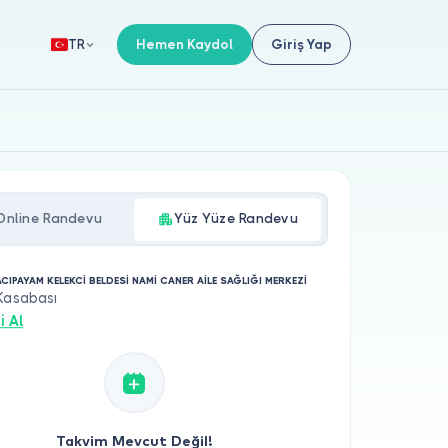
Hemen Kaydol
Giriş Yap
TR
Online Randevu
Yüz Yüze Randevu
ACIPAYAM KELEKCİ BELDESİ NAMİ CANER AİLE SAĞLIĞI MERKEZİ
Kasabası
i Al
Takvim Mevcut Değil!