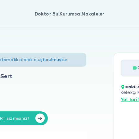
Doktor Bul
Kurumsal
Makaleler
 otomatik olarak oluşturulmuştur.
 Sert
DENİZLİ 
Kelekçi 
Yol Tarif
T siz misiniz?