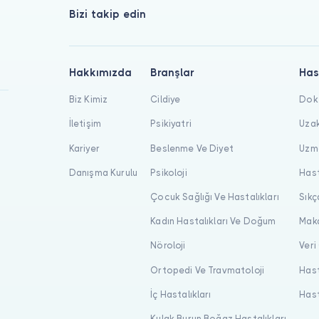
Bizi takip edin
Hakkımızda
Branşlar
Has
Biz Kimiz
Cildiye
Dokt
İletişim
Psikiyatri
Uzak
Kariyer
Beslenme Ve Diyet
Uzma
Danışma Kurulu
Psikoloji
Hast
Çocuk Sağlığı Ve Hastalıkları
Sıkç
Kadın Hastalıkları Ve Doğum
Maka
Nöroloji
Veri
Ortopedi Ve Travmatoloji
Hast
İç Hastalıkları
Hast
Kulak Burun Boğaz Hastalıkları