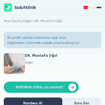
Ana Sayfa
Diğer
DR. Mustafa Oğul
Hemen Kaydol
Giriş Yap
Bu profil sayfası internete açık olan
bilgilerden otomatik olarak oluşturulmuştur.
DR. Mustafa Oğul
Diğer
Hakkımızda
Hastalar için
Doktorlar için
MUSTAFA OĞUL siz misiniz?
Randevu Al
Soru Sor