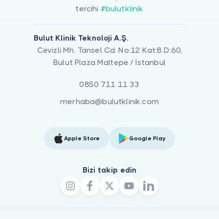
tercihi
#bulutklinik
Bulut Klinik Teknoloji A.Ş.
Cevizli Mh. Tansel Cd. No:12 Kat:8 D:60,
Bulut Plaza Maltepe / İstanbul
0850 711 11 33
merhaba@bulutklinik.com
Apple Store
Google Play
Bizi takip edin