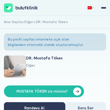
Ana Sayfa
Diğer
DR. Mustafa Töken
Hemen Kaydol
Giriş Yap
Bu profil sayfası internete açık olan
bilgilerden otomatik olarak oluşturulmuştur.
DR. Mustafa Töken
Diğer
Hakkımızda
Hastalar için
Doktorlar için
MUSTAFA TÖKEN siz misiniz?
Randevu Al
Soru Sor