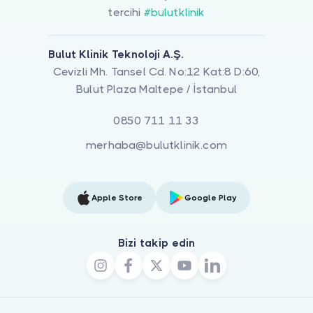
tercihi
#bulutklinik
Bulut Klinik Teknoloji A.Ş.
Cevizli Mh. Tansel Cd. No:12 Kat:8 D:60,
Bulut Plaza Maltepe / İstanbul
0850 711 11 33
merhaba@bulutklinik.com
Apple Store
Google Play
Bizi takip edin